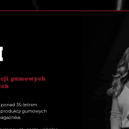
M
kcji gumowych
ych
z ponad 35-letnim
produkcji gumowych
agażnika.