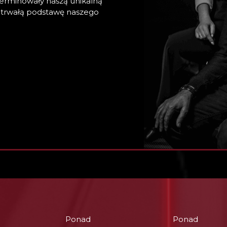
terminowały naszą unikalną
ą, trwałą podstawę naszego
Ponad
Ponad