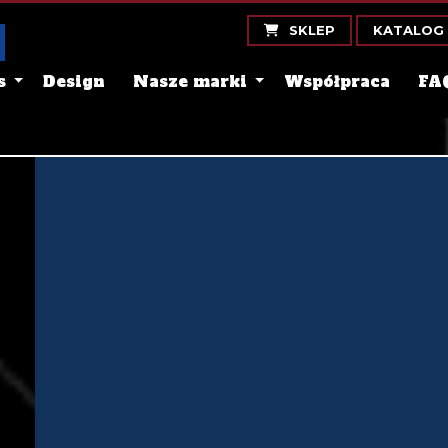
SKLEP
KATALOG
s
Design
Nasze marki
Współpraca
FA