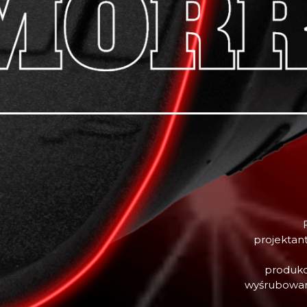
projektan
produk
wyśrubowan