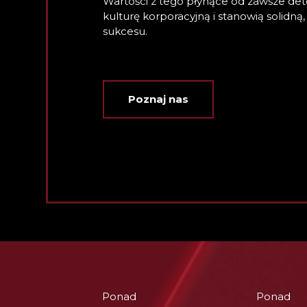
Wartości z tego płynące od zawsze de
kulturę korporacyjną i stanowią solidn
sukcesu.
Poznaj nas
Ponad
Ponad