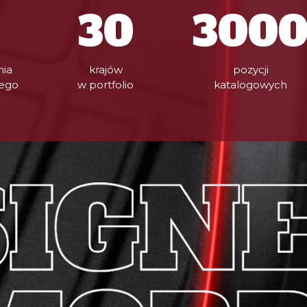
30
300
nia
krajów
pozycji
ego
w portfolio
katalogowych