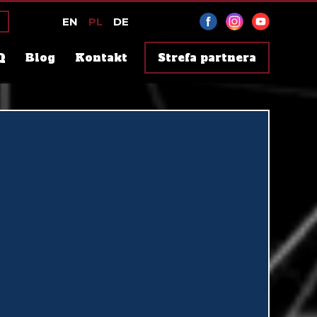
EN
PL
DE
Q
Blog
Kontakt
Strefa partnera