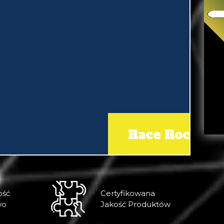
ość
Certyfikowana
wo
Jakość Produktów